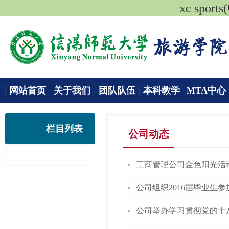
xc spo
网站首页
关于我们
团队队伍
本科教学
MTA中心
栏目列表
公司动态
工商管理公司金色阳光活
公司组织2016届毕业生参
公司举办学习贯彻党的十