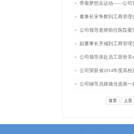
带着梦想去运动——公司
董事长宋争辉到工商管理
公司领导老师前往医院看
副董事长齐城到工商管理
公司领导亲赴员工宿舍关
公司荣获省2014年度高
公司辅导员路璐当选第一
首页
上页