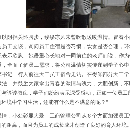
难以阻挡关怀脚步，缕缕凉风未曾吹散暖暖温情。冒着小
与员工交谈，询问员工住宿是否习惯，饮食是否合理，环
记表示欣慰。她语重心长地对一同前往的老师们说，作为
通，全面了解员工需求，将公司温情切实传递到学子心中
李书记一行人前往大三员工宿舍走访。在得知部分大三学
做法，并鼓励大家拿出青春的激情与魄力，大胆创新，不
问与谆谆教诲，学子们纷纷表示深受感动，正如一位员工
的环境中学习生活，还能有什么是不满意的呢？”
温情，小处彰显大爱。工商管理公司从多个方面加强员工
间的距离，而且为员工的成长成才创造了良好的育人环境