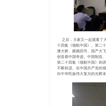
之后，大家又一起观看了大
十四集《领航中国》。第二
澳大桥、嫦娥四号、国产大
创造着中国奇迹。中国制造
第二十四集《领航中国》则
不断前进。在中国共产党的
向中华民族伟大复兴的光辉